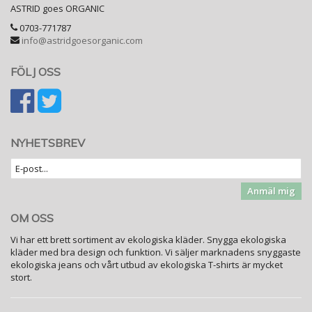
ASTRID goes ORGANIC
0703-771787
info@astridgoesorganic.com
FÖLJ OSS
NYHETSBREV
Anmäl mig
OM OSS
Vi har ett brett sortiment av ekologiska kläder. Snygga ekologiska
kläder med bra design och funktion. Vi säljer marknadens snyggaste
ekologiska jeans och vårt utbud av ekologiska T-shirts är mycket
stort.