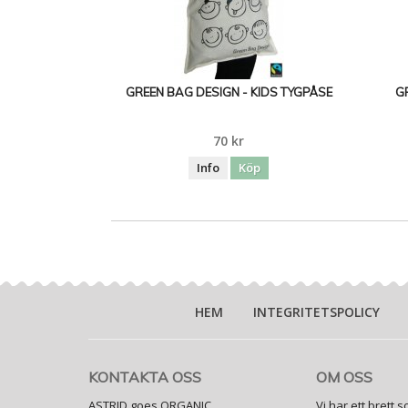
GREEN BAG DESIGN - KIDS TYGPÅSE
G
70 kr
Info
Köp
HEM
INTEGRITETSPOLICY
KONTAKTA OSS
OM OSS
ASTRID goes ORGANIC
Vi har ett brett