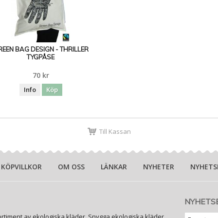
REEN BAG DESIGN - THRILLER
TYGPÅSE
70 kr
Info
Köp
Till Kassan
KÖPVILLKOR
OM OSS
LÄNKAR
NYHETER
NYHETS
NYHETS
 sortiment av ekologiska kläder. Snygga ekologiska kläder