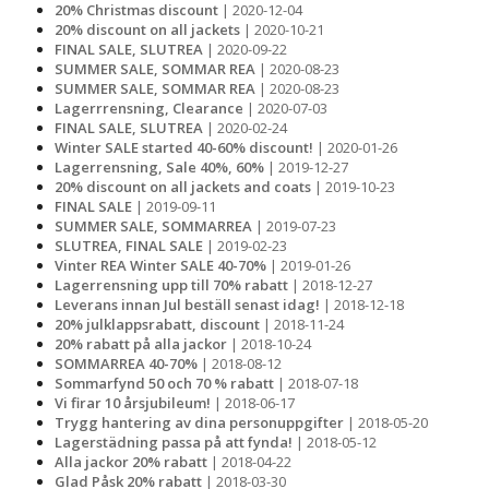
20% Christmas discount
| 2020-12-04
20% discount on all jackets
| 2020-10-21
FINAL SALE, SLUTREA
| 2020-09-22
SUMMER SALE, SOMMAR REA
| 2020-08-23
SUMMER SALE, SOMMAR REA
| 2020-08-23
Lagerrrensning, Clearance
| 2020-07-03
FINAL SALE, SLUTREA
| 2020-02-24
Winter SALE started 40-60% discount!
| 2020-01-26
Lagerrensning, Sale 40%, 60%
| 2019-12-27
20% discount on all jackets and coats
| 2019-10-23
FINAL SALE
| 2019-09-11
SUMMER SALE, SOMMARREA
| 2019-07-23
SLUTREA, FINAL SALE
| 2019-02-23
Vinter REA Winter SALE 40-70%
| 2019-01-26
Lagerrensning upp till 70% rabatt
| 2018-12-27
Leverans innan Jul beställ senast idag!
| 2018-12-18
20% julklappsrabatt, discount
| 2018-11-24
20% rabatt på alla jackor
| 2018-10-24
SOMMARREA 40-70%
| 2018-08-12
Sommarfynd 50 och 70 % rabatt
| 2018-07-18
Vi firar 10 årsjubileum!
| 2018-06-17
Trygg hantering av dina personuppgifter
| 2018-05-20
Lagerstädning passa på att fynda!
| 2018-05-12
Alla jackor 20% rabatt
| 2018-04-22
Glad Påsk 20% rabatt
| 2018-03-30