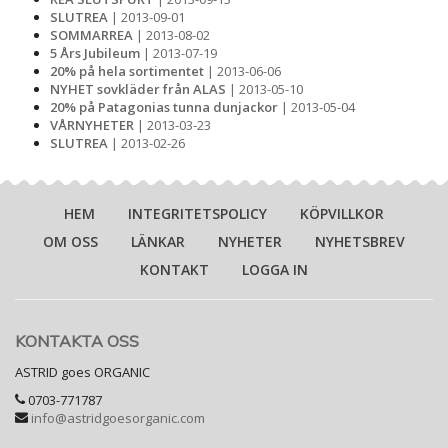
SLUTREA
| 2013-09-01
SOMMARREA
| 2013-08-02
5 Års Jubileum
| 2013-07-19
20% på hela sortimentet
| 2013-06-06
NYHET sovkläder från ALAS
| 2013-05-10
20% på Patagonias tunna dunjackor
| 2013-05-04
VÅRNYHETER
| 2013-03-23
SLUTREA
| 2013-02-26
HEM
INTEGRITETSPOLICY
KÖPVILLKOR
OM OSS
LÄNKAR
NYHETER
NYHETSBREV
KONTAKT
LOGGA IN
KONTAKTA OSS
ASTRID goes ORGANIC
0703-771787
info@astridgoesorganic.com