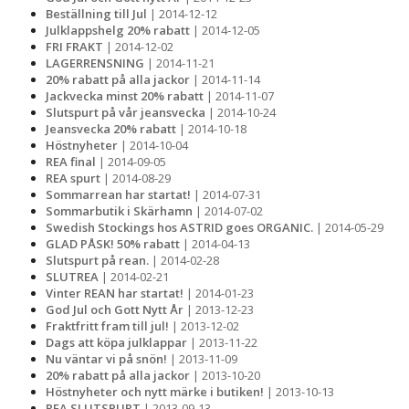
Beställning till Jul
| 2014-12-12
Julklappshelg 20% rabatt
| 2014-12-05
FRI FRAKT
| 2014-12-02
LAGERRENSNING
| 2014-11-21
20% rabatt på alla jackor
| 2014-11-14
Jackvecka minst 20% rabatt
| 2014-11-07
Slutspurt på vår jeansvecka
| 2014-10-24
Jeansvecka 20% rabatt
| 2014-10-18
Höstnyheter
| 2014-10-04
REA final
| 2014-09-05
REA spurt
| 2014-08-29
Sommarrean har startat!
| 2014-07-31
Sommarbutik i Skärhamn
| 2014-07-02
Swedish Stockings hos ASTRID goes ORGANIC.
| 2014-05-29
GLAD PÅSK! 50% rabatt
| 2014-04-13
Slutspurt på rean.
| 2014-02-28
SLUTREA
| 2014-02-21
Vinter REAN har startat!
| 2014-01-23
God Jul och Gott Nytt År
| 2013-12-23
Fraktfritt fram till jul!
| 2013-12-02
Dags att köpa julklappar
| 2013-11-22
Nu väntar vi på snön!
| 2013-11-09
20% rabatt på alla jackor
| 2013-10-20
Höstnyheter och nytt märke i butiken!
| 2013-10-13
REA SLUTSPURT
| 2013-09-13