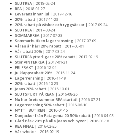
SLUTREA
| 2018-02-24
REA
| 2018-01-27
Leverans innan jul
| 2017-12-16
20% rabatt
| 2017-11-23
20% rabatt på väskor och ryggsäckar
| 2017-09-24
SLUTREA
| 2017-08-24
SOMMARREA
| 2017-07-23
Sommarbutiken lagerrensning
| 2017-07-09
Våren är här! 20% rabatt
| 2017-05-01
Vårrabatt 20%
| 2017-03-24
SLUTREA ytterligare 20% rabatt
| 2017-02-19
Stor VINTERREA
| 2017-01-21
FRI FRAKT
| 2016-12-04
Julklappsrabatt 20%
| 2016-11-24
Lagerrensning
| 2016-11-19
20% rabatt
| 2016-10-23
Jeans 20% rabatt
| 2016-10-01
SLUTSPURT PÅ REAN
| 2016-08-26
Nu har årets sommar REA startat!
| 2016-07-21
Lagerrensning 50% rabatt
| 2016-06-10
NYTT I BUTIKEN
| 2016-04-15
Dunjackor från Patagonia 20-50% rabatt
| 2016-04-08
Glad Påsk 20% på alla jeans och byxor
| 2016-03-18
REA FINAL
| 2016-02-25
Vårnyheter
| 2016-02-19