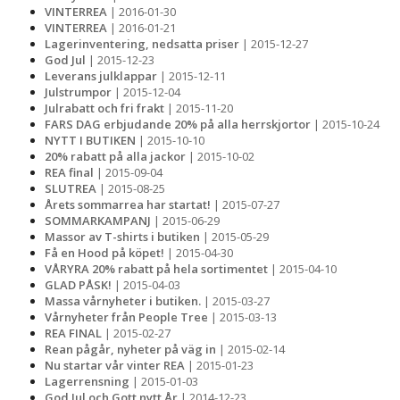
VINTERREA
| 2016-01-30
VINTERREA
| 2016-01-21
Lagerinventering, nedsatta priser
| 2015-12-27
God Jul
| 2015-12-23
Leverans julklappar
| 2015-12-11
Julstrumpor
| 2015-12-04
Julrabatt och fri frakt
| 2015-11-20
FARS DAG erbjudande 20% på alla herrskjortor
| 2015-10-24
NYTT I BUTIKEN
| 2015-10-10
20% rabatt på alla jackor
| 2015-10-02
REA final
| 2015-09-04
SLUTREA
| 2015-08-25
Årets sommarrea har startat!
| 2015-07-27
SOMMARKAMPANJ
| 2015-06-29
Massor av T-shirts i butiken
| 2015-05-29
Få en Hood på köpet!
| 2015-04-30
VÅRYRA 20% rabatt på hela sortimentet
| 2015-04-10
GLAD PÅSK!
| 2015-04-03
Massa vårnyheter i butiken.
| 2015-03-27
Vårnyheter från People Tree
| 2015-03-13
REA FINAL
| 2015-02-27
Rean pågår, nyheter på väg in
| 2015-02-14
Nu startar vår vinter REA
| 2015-01-23
Lagerrensning
| 2015-01-03
God Jul och Gott nytt År
| 2014-12-23