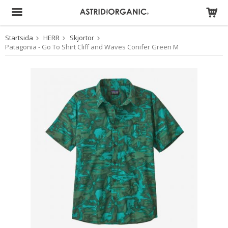
Startsida
HERR
Skjortor
Produkten har blivit tillagd i varukorgen
Patagonia - Go To Shirt Cliff and Waves Conifer Green M