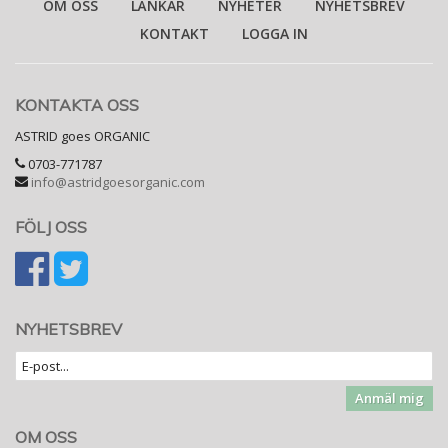
OM OSS
LÄNKAR
NYHETER
NYHETSBREV
KONTAKT
LOGGA IN
KONTAKTA OSS
ASTRID goes ORGANIC
0703-771787
info@astridgoesorganic.com
FÖLJ OSS
NYHETSBREV
Anmäl mig
OM OSS