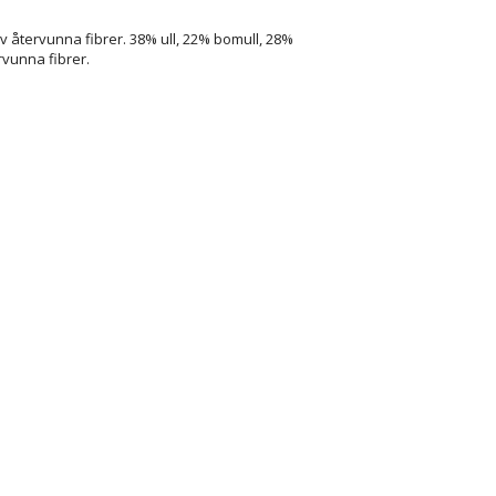
av återvunna fibrer. 38% ull, 22% bomull, 28%
rvunna fibrer.