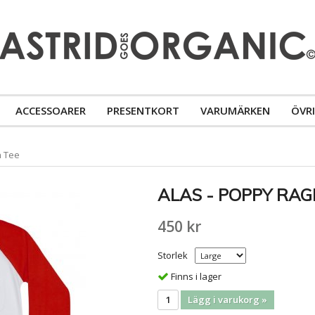
ACCESSOARER
PRESENTKORT
VARUMÄRKEN
ÖVR
n Tee
ALAS - POPPY RAG
450 kr
Storlek
Finns i lager
Lägg i varukorg »