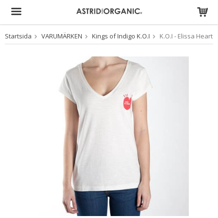
Startsida
VARUMÄRKEN
Kings of Indigo K.O.I
K.O.I - Elissa Heart
Produkten har blivit tillagd i varukorgen