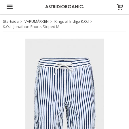
Startsida
VARUMÄRKEN
Kings of Indigo K.O.I
Produkten har blivit tillagd i varukorgen
K.O.I - Jonathan Shorts Striped M