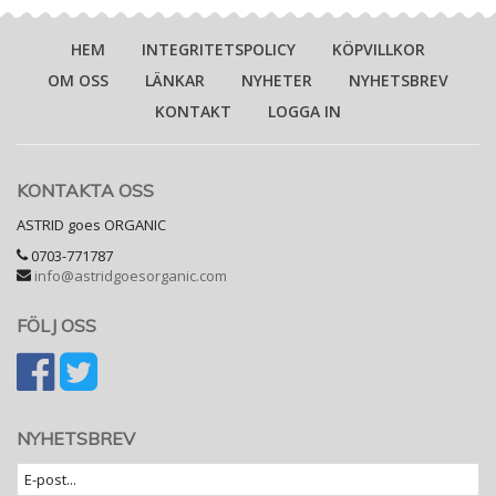
HEM
INTEGRITETSPOLICY
KÖPVILLKOR
OM OSS
LÄNKAR
NYHETER
NYHETSBREV
KONTAKT
LOGGA IN
KONTAKTA OSS
ASTRID goes ORGANIC
0703-771787
info@astridgoesorganic.com
FÖLJ OSS
NYHETSBREV