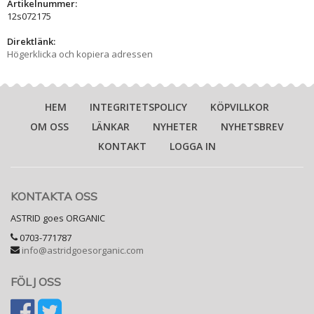
Artikelnummer:
12s072175
Direktlänk:
Högerklicka och kopiera adressen
HEM
INTEGRITETSPOLICY
KÖPVILLKOR
OM OSS
LÄNKAR
NYHETER
NYHETSBREV
KONTAKT
LOGGA IN
KONTAKTA OSS
ASTRID goes ORGANIC
0703-771787
info@astridgoesorganic.com
FÖLJ OSS