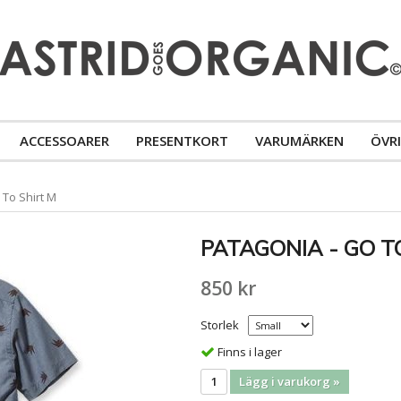
ACCESSOARER
PRESENTKORT
VARUMÄRKEN
ÖVR
 To Shirt M
PATAGONIA - GO T
850 kr
Storlek
Finns i lager
Lägg i varukorg »