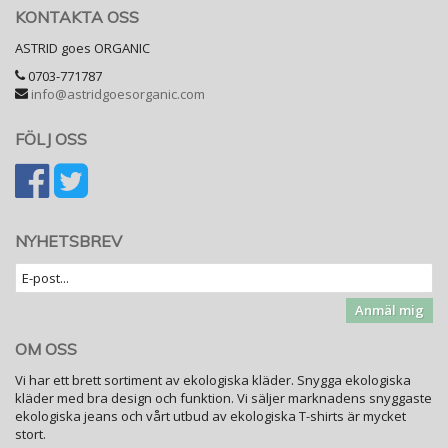
KONTAKTA OSS
ASTRID goes ORGANIC
0703-771787
info@astridgoesorganic.com
FÖLJ OSS
NYHETSBREV
Anmäl mig
OM OSS
Vi har ett brett sortiment av ekologiska kläder. Snygga ekologiska
kläder med bra design och funktion. Vi säljer marknadens snyggaste
ekologiska jeans och vårt utbud av ekologiska T-shirts är mycket
stort.