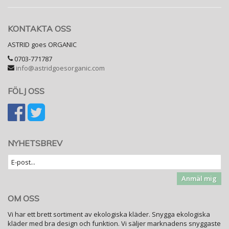
KONTAKTA OSS
ASTRID goes ORGANIC
0703-771787
info@astridgoesorganic.com
FÖLJ OSS
NYHETSBREV
Anmäl mig
OM OSS
Vi har ett brett sortiment av ekologiska kläder. Snygga ekologiska
kläder med bra design och funktion. Vi säljer marknadens snyggaste