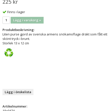
225 kr
Finns i lager
Lägg i varukorg »
Produktbeskrivning:
Liten purse gjord av svenska armens snökamoflage dräkt som fått ett
skönt tryck i brunt.
Storlek 13 x 12 cm
Lägg i önskelista
Artikelnummer:
10v0474