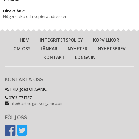
Direktlänk:
Högerklicka och kopiera adressen
HEM
INTEGRITETSPOLICY
KÖPVILLKOR
OM OSS
LÄNKAR
NYHETER
NYHETSBREV
KONTAKT
LOGGA IN
KONTAKTA OSS
ASTRID goes ORGANIC
0703-771787
info@astridgoesorganic.com
FÖLJ OSS